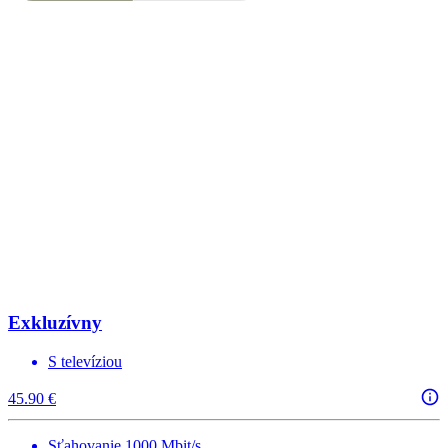
Exkluzívny
S televíziou
45.90 €
Sťahovanie 1000 Mbit/s