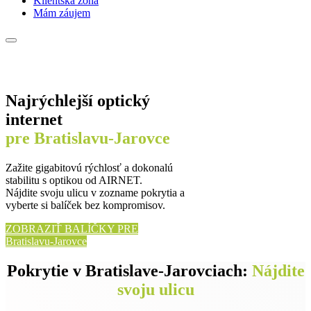
Klientská zóna
Mám záujem
Najrýchlejší optický
internet
pre Bratislavu-Jarovce
Zažite gigabitovú rýchlosť a dokonalú
stabilitu s optikou od AIRNET.
Nájdite svoju ulicu v zozname pokrytia a
vyberte si balíček bez kompromisov.
ZOBRAZIŤ BALÍČKY PRE
Bratislavu-Jarovce
Pokrytie v Bratislave-Jarovciach:
Nájdite
svoju ulicu