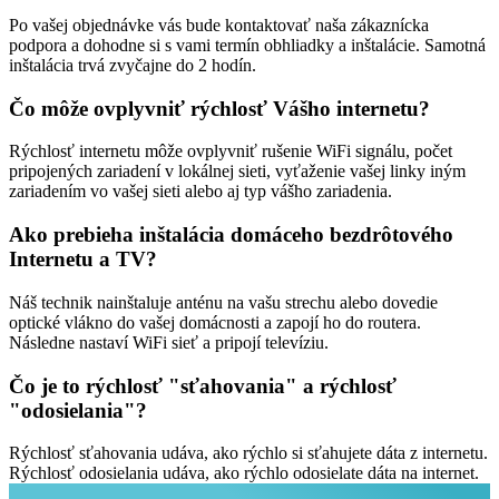
Po vašej objednávke vás bude kontaktovať naša zákaznícka
podpora a dohodne si s vami termín obhliadky a inštalácie. Samotná
inštalácia trvá zvyčajne do 2 hodín.
Čo môže ovplyvniť rýchlosť Vášho internetu?
Rýchlosť internetu môže ovplyvniť rušenie WiFi signálu, počet
pripojených zariadení v lokálnej sieti, vyťaženie vašej linky iným
zariadením vo vašej sieti alebo aj typ vášho zariadenia.
Ako prebieha inštalácia domáceho bezdrôtového
Internetu a TV?
Náš technik nainštaluje anténu na vašu strechu alebo dovedie
optické vlákno do vašej domácnosti a zapojí ho do routera.
Následne nastaví WiFi sieť a pripojí televíziu.
Čo je to rýchlosť "sťahovania" a rýchlosť
"odosielania"?
Rýchlosť sťahovania udáva, ako rýchlo si sťahujete dáta z internetu.
Rýchlosť odosielania udáva, ako rýchlo odosielate dáta na internet.