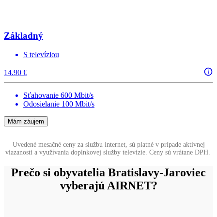
Základný
S televíziou
14.90 €
Sťahovanie 600 Mbit/s
Odosielanie 100 Mbit/s
Mám záujem
Uvedené mesačné ceny za službu internet, sú platné v prípade aktívnej
viazanosti a využívania doplnkovej služby televízie. Ceny sú vrátane DPH.
Prečo si obyvatelia Bratislavy-Jaroviec
vyberajú AIRNET?