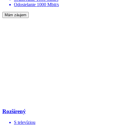
Odosielanie 1000 Mbit/s
Mám záujem
Rozšírený
S televíziou