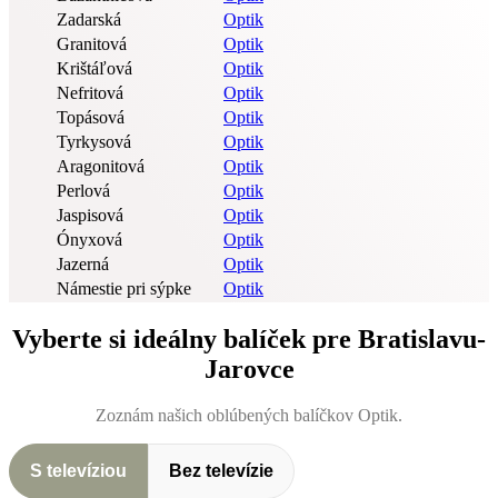
Zadarská
Optik
Granitová
Optik
Krištáľová
Optik
Nefritová
Optik
Topásová
Optik
Tyrkysová
Optik
Aragonitová
Optik
Perlová
Optik
Jaspisová
Optik
Ónyxová
Optik
Jazerná
Optik
Námestie pri sýpke
Optik
Vyberte si ideálny balíček pre Bratislavu-
Jarovce
Zoznám našich oblúbených balíčkov Optik.
S televíziou
Bez televízie