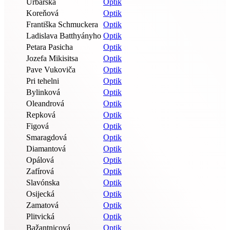
Urbárska
Optik
Koreňová
Optik
Františka Schmuckera
Optik
Ladislava Batthyányho
Optik
Petara Pasicha
Optik
Jozefa Mikisitsa
Optik
Pave Vukoviča
Optik
Pri tehelni
Optik
Bylinková
Optik
Oleandrová
Optik
Repková
Optik
Figová
Optik
Smaragdová
Optik
Diamantová
Optik
Opálová
Optik
Zafírová
Optik
Slavónska
Optik
Osijecká
Optik
Zamatová
Optik
Plitvická
Optik
Bažantnicová
Optik