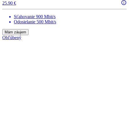
25.90 €
Sťahovanie 900 Mbit/s
Odosielanie 500 Mbit/s
Mám záujem
Obľúbený