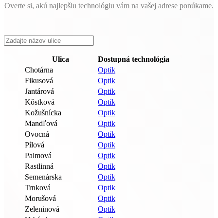
Overte si, akú najlepšiu technológiu vám na vašej adrese ponúkame.
Ulica
Dostupná technológia
Chotárna
Optik
Fikusová
Optik
Jantárová
Optik
Kôstková
Optik
Kožušnícka
Optik
Mandľová
Optik
Ovocná
Optik
Pílová
Optik
Palmová
Optik
Rastlinná
Optik
Semenárska
Optik
Trnková
Optik
Morušová
Optik
Zeleninová
Optik