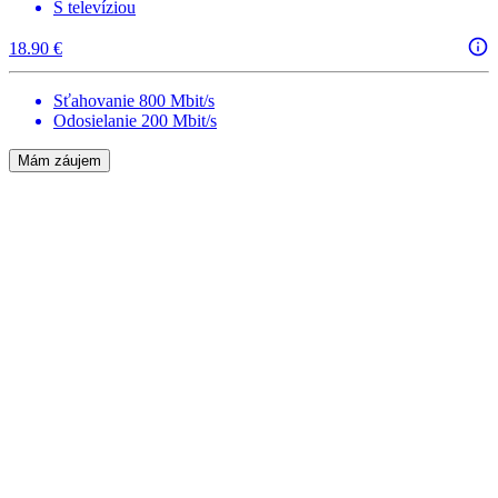
S televíziou
18.90 €
Sťahovanie 800 Mbit/s
Odosielanie 200 Mbit/s
Mám záujem