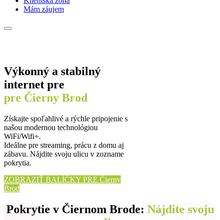
Klientská zóna
Mám záujem
Výkonný a stabilný
internet pre
pre Čierny Brod
Získajte spoľahlivé a rýchle pripojenie s
našou modernou technológiou
WiFi/Wifi+.
Ideálne pre streaming, prácu z domu aj
zábavu. Nájdite svoju ulicu v zozname
pokrytia.
ZOBRAZIŤ BALÍČKY PRE Čierny
Brod
Pokrytie v Čiernom Brode:
Nájdite svoju