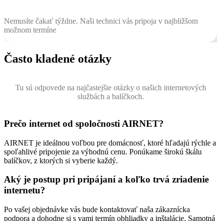
Nemusíte čakať týždne. Naši technici vás pripoja v najbližšom
možnom termíne
Často kladené otázky
Tu sú odpovede na najčastejšie otázky o našich internetových
službách a balíčkoch.
Prečo internet od spoločnosti AIRNET?
AIRNET je ideálnou voľbou pre domácnosť, ktoré hľadajú rýchle a
spoľahlivé pripojenie za výhodnú cenu. Ponúkame širokú škálu
balíčkov, z ktorých si vyberie každý.
Aký je postup pri pripájaní a koľko trvá zriadenie
internetu?
Po vašej objednávke vás bude kontaktovať naša zákaznícka
podpora a dohodne si s vami termín obhliadky a inštalácie. Samotná