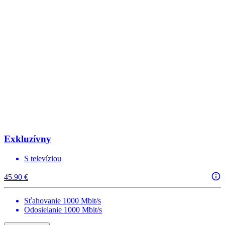
Exkluzívny
S televíziou
45.90 €
Sťahovanie 1000 Mbit/s
Odosielanie 1000 Mbit/s