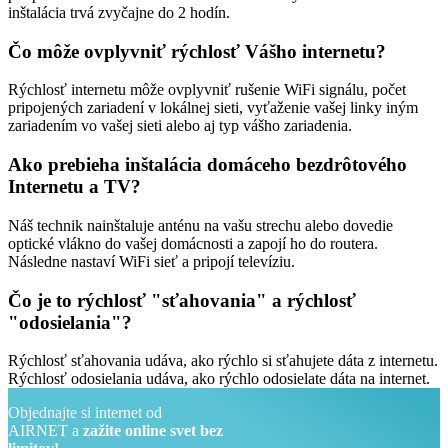
inštalácia trvá zvyčajne do 2 hodín.
Čo môže ovplyvniť rýchlosť Vášho internetu?
Rýchlosť internetu môže ovplyvniť rušenie WiFi signálu, počet
pripojených zariadení v lokálnej sieti, vyťaženie vašej linky iným
zariadením vo vašej sieti alebo aj typ vášho zariadenia.
Ako prebieha inštalácia domáceho bezdrôtového
Internetu a TV?
Náš technik nainštaluje anténu na vašu strechu alebo dovedie
optické vlákno do vašej domácnosti a zapojí ho do routera.
Následne nastaví WiFi sieť a pripojí televíziu.
Čo je to rýchlosť "sťahovania" a rýchlosť
"odosielania"?
Rýchlosť sťahovania udáva, ako rýchlo si sťahujete dáta z internetu.
Rýchlosť odosielania udáva, ako rýchlo odosielate dáta na internet.
Objednajte si internet od
AIRNET a
zažite online svet bez