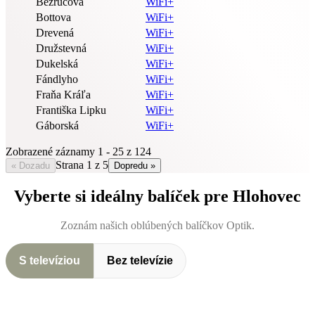
Bezručova
WiFi+
Bottova
WiFi+
Drevená
WiFi+
Družstevná
WiFi+
Dukelská
WiFi+
Fándlyho
WiFi+
Fraňa Kráľa
WiFi+
Františka Lipku
WiFi+
Gáborská
WiFi+
Zobrazené záznamy 1 - 25 z 124
Strana 1 z 5
« Dozadu
Dopredu »
Vyberte si ideálny balíček pre Hlohovec
Zoznám našich oblúbených balíčkov Optik.
S televíziou
Bez televízie