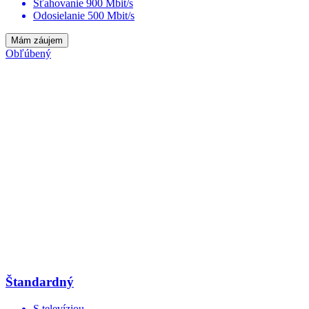
Sťahovanie 900 Mbit/s
Odosielanie 500 Mbit/s
Mám záujem
Obľúbený
Štandardný
S televíziou