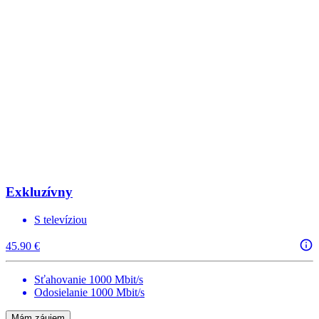
Exkluzívny
S televíziou
45.90 €
Sťahovanie 1000 Mbit/s
Odosielanie 1000 Mbit/s
Mám záujem