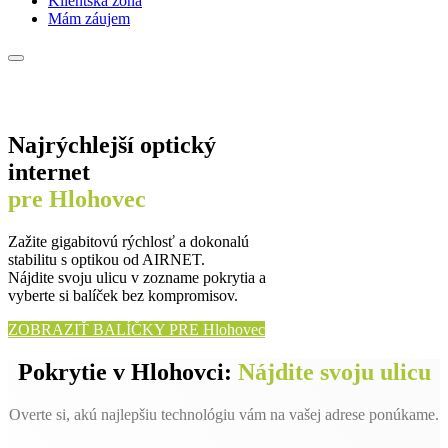
Klientská zóna
Mám záujem
Najrýchlejší optický
internet
pre Hlohovec
Zažite gigabitovú rýchlosť a dokonalú
stabilitu s optikou od AIRNET.
Nájdite svoju ulicu v zozname pokrytia a
vyberte si balíček bez kompromisov.
ZOBRAZIŤ BALÍČKY PRE Hlohovec
Pokrytie v Hlohovci:
Nájdite svoju ulicu
Overte si, akú najlepšiu technológiu vám na vašej adrese ponúkame.