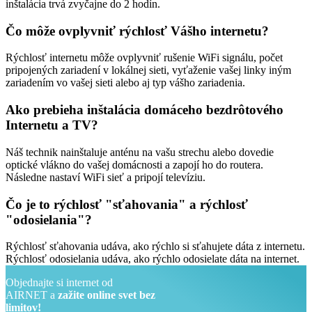
inštalácia trvá zvyčajne do 2 hodín.
Čo môže ovplyvniť rýchlosť Vášho internetu?
Rýchlosť internetu môže ovplyvniť rušenie WiFi signálu, počet
pripojených zariadení v lokálnej sieti, vyťaženie vašej linky iným
zariadením vo vašej sieti alebo aj typ vášho zariadenia.
Ako prebieha inštalácia domáceho bezdrôtového
Internetu a TV?
Náš technik nainštaluje anténu na vašu strechu alebo dovedie
optické vlákno do vašej domácnosti a zapojí ho do routera.
Následne nastaví WiFi sieť a pripojí televíziu.
Čo je to rýchlosť "sťahovania" a rýchlosť
"odosielania"?
Rýchlosť sťahovania udáva, ako rýchlo si sťahujete dáta z internetu.
Rýchlosť odosielania udáva, ako rýchlo odosielate dáta na internet.
Objednajte si internet od
AIRNET a
zažite online svet bez
limitov!