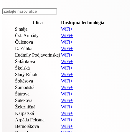
Ulica
Dostupná technológia
9.mája
WiFi+
Čsl. Armády
WiFi+
Čulenova
WiFi+
Ľ. Zúbka
WiFi+
Ľudmily Podjavorinskej
WiFi+
Šafárikova
WiFi+
Školská
WiFi+
Starý Rínok
WiFi+
Šoltésova
WiFi+
Šomodská
WiFi+
Štúrova
WiFi+
Šulekova
WiFi+
Železničná
WiFi+
Karpatská
WiFi+
Arpáda Felcána
WiFi+
Bernolákova
WiFi+