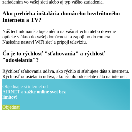
zariadením vo vašej sieti alebo aj typ vášho zariadenia.
Ako prebieha inštalácia domáceho bezdrôtového
Internetu a TV?
Náš technik nainštaluje anténu na vašu strechu alebo dovedie
optické vlákno do vašej domácnosti a zapojí ho do routera.
Následne nastaví WiFi sieť a pripojí televíziu.
Čo je to rýchlosť "sťahovania" a rýchlosť
"odosielania"?
Rýchlosť sťahovania udáva, ako rýchlo si sťahujete dáta z internetu.
Rýchlosť odosielania udáva, ako rýchlo odosielate dáta na internet.
Objednajte si internet od
AIRNET a
zažite online svet bez
limitov!
Objednať