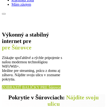
Klientská zóna
Mám záujem
Výkonný a stabilný
internet pre
pre Šúrovce
Získajte spoľahlivé a rýchle pripojenie s
našou modernou technológiou
WiFi/Wifi+.
Ideálne pre streaming, prácu z domu aj
zábavu. Nájdite svoju ulicu v zozname
pokrytia.
ZOBRAZIŤ BALÍČKY PRE Šúrovce
Pokrytie v Šúrovciach:
Nájdite svoju
ulicu