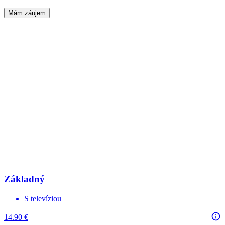
Mám záujem
Základný
S televíziou
14.90 €