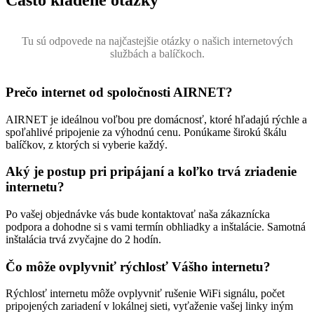
Často kladené otázky
Tu sú odpovede na najčastejšie otázky o našich internetových
službách a balíčkoch.
Prečo internet od spoločnosti AIRNET?
AIRNET je ideálnou voľbou pre domácnosť, ktoré hľadajú rýchle a
spoľahlivé pripojenie za výhodnú cenu. Ponúkame širokú škálu
balíčkov, z ktorých si vyberie každý.
Aký je postup pri pripájaní a koľko trvá zriadenie
internetu?
Po vašej objednávke vás bude kontaktovať naša zákaznícka
podpora a dohodne si s vami termín obhliadky a inštalácie. Samotná
inštalácia trvá zvyčajne do 2 hodín.
Čo môže ovplyvniť rýchlosť Vášho internetu?
Rýchlosť internetu môže ovplyvniť rušenie WiFi signálu, počet
pripojených zariadení v lokálnej sieti, vyťaženie vašej linky iným