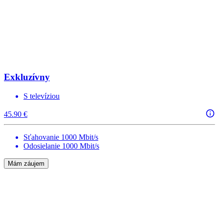
Exkluzívny
S televíziou
45.90 €
Sťahovanie 1000 Mbit/s
Odosielanie 1000 Mbit/s
Mám záujem