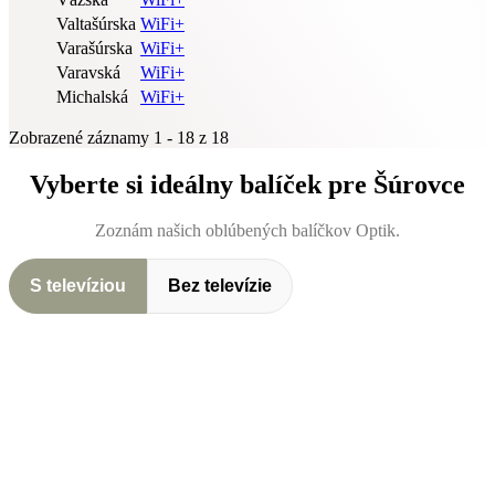
Valtašúrska
WiFi+
Varašúrska
WiFi+
Varavská
WiFi+
Michalská
WiFi+
Zobrazené záznamy 1 - 18 z 18
Vyberte si ideálny balíček pre Šúrovce
Zoznám našich oblúbených balíčkov Optik.
S televíziou
Bez televízie