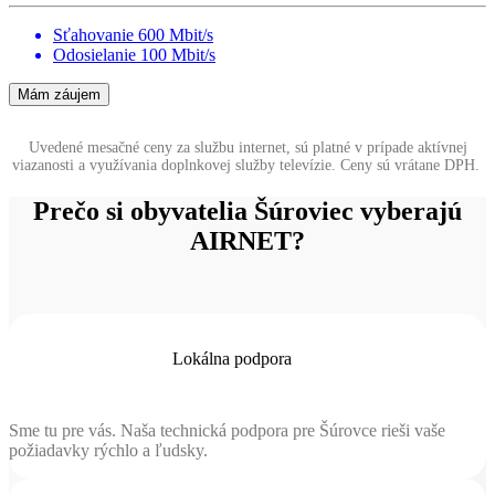
Sťahovanie 600 Mbit/s
Odosielanie 100 Mbit/s
Mám záujem
Uvedené mesačné ceny za službu internet, sú platné v prípade aktívnej
viazanosti a využívania doplnkovej služby televízie. Ceny sú vrátane DPH.
Prečo si obyvatelia Šúroviec vyberajú
AIRNET?
Lokálna podpora
Sme tu pre vás. Naša technická podpora pre Šúrovce rieši vaše
požiadavky rýchlo a ľudsky.