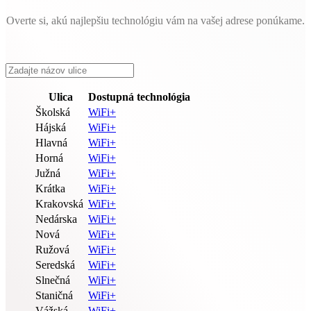
Overte si, akú najlepšiu technológiu vám na vašej adrese ponúkame.
Ulica
Dostupná technológia
Školská
WiFi+
Hájská
WiFi+
Hlavná
WiFi+
Horná
WiFi+
Južná
WiFi+
Krátka
WiFi+
Krakovská
WiFi+
Nedárska
WiFi+
Nová
WiFi+
Ružová
WiFi+
Seredská
WiFi+
Slnečná
WiFi+
Staničná
WiFi+
Vážská
WiFi+