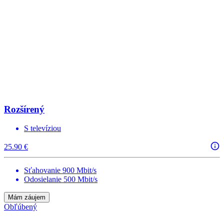
Rozšírený
S televíziou
25.90 €
Sťahovanie 900 Mbit/s
Odosielanie 500 Mbit/s
Mám záujem
Obľúbený