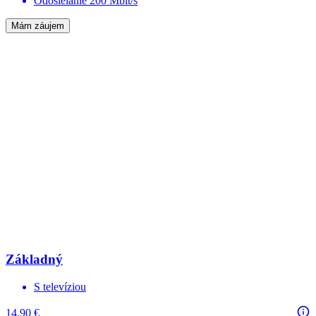
Odosielanie 200 Mbit/s
Mám záujem
Základný
S televíziou
14.90 €