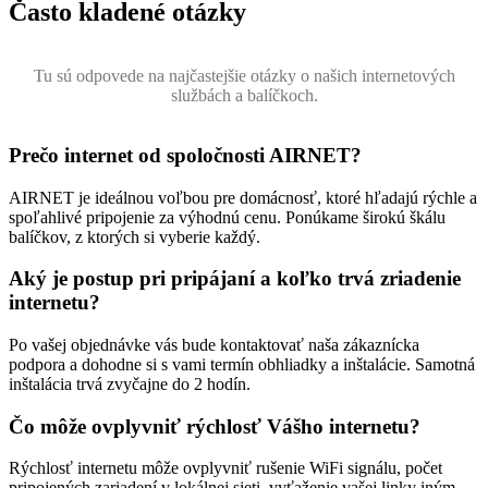
Často kladené otázky
Tu sú odpovede na najčastejšie otázky o našich internetových
službách a balíčkoch.
Prečo internet od spoločnosti AIRNET?
AIRNET je ideálnou voľbou pre domácnosť, ktoré hľadajú rýchle a
spoľahlivé pripojenie za výhodnú cenu. Ponúkame širokú škálu
balíčkov, z ktorých si vyberie každý.
Aký je postup pri pripájaní a koľko trvá zriadenie
internetu?
Po vašej objednávke vás bude kontaktovať naša zákaznícka
podpora a dohodne si s vami termín obhliadky a inštalácie. Samotná
inštalácia trvá zvyčajne do 2 hodín.
Čo môže ovplyvniť rýchlosť Vášho internetu?
Rýchlosť internetu môže ovplyvniť rušenie WiFi signálu, počet
pripojených zariadení v lokálnej sieti, vyťaženie vašej linky iným