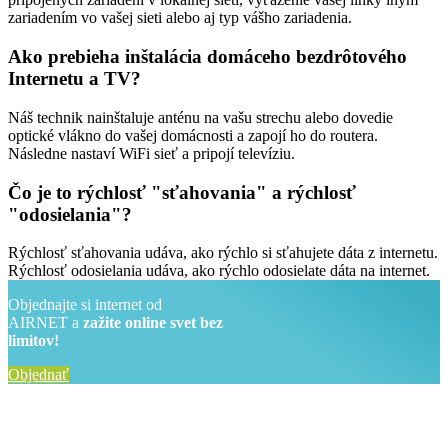
zariadením vo vašej sieti alebo aj typ vášho zariadenia.
Ako prebieha inštalácia domáceho bezdrôtového
Internetu a TV?
Náš technik nainštaluje anténu na vašu strechu alebo dovedie
optické vlákno do vašej domácnosti a zapojí ho do routera.
Následne nastaví WiFi sieť a pripojí televíziu.
Čo je to rýchlosť "sťahovania" a rýchlosť
"odosielania"?
Rýchlosť sťahovania udáva, ako rýchlo si sťahujete dáta z internetu.
Rýchlosť odosielania udáva, ako rýchlo odosielate dáta na internet.
Objednajte si internet od
AIRNET a
zažite online svet bez
limitov!
Objednať