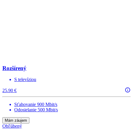
Rozšírený
S televíziou
25.90 €
Sťahovanie 900 Mbit/s
Odosielanie 500 Mbit/s
Mám záujem
Obľúbený